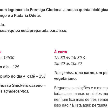
m legumes da Formiga Gloriosa, a nossa quinta biológica 
nço e a Padaria Odete.
do.
ssa equipa está preparada para isso.
o
À carta
às 14h30
12h30 às 14h30 &
19h30 às 10h30
o dia
– 12€
Três pratos:
uma carne, um pe
prato do dia + café
– 15€
vegetariano.
nosso Snickers caseiro
–
Seguem as estações e o merc
is agradecer-nos.
todas as semanas um deles mu
nenhum fica mais de três sema
isso não há lista aqui: pergunta