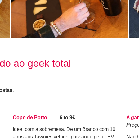
do ao geek total
ostas.
Copo de Porto
—
6 to 9€
A gar
Preço
Ideal com a sobremesa. De um Branco com 10
anos aos Tawnies velhos, passando pelo LBV —
Não h