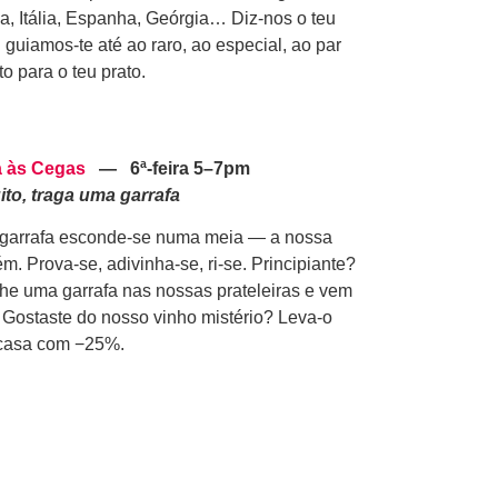
a, Itália, Espanha, Geórgia… Diz-nos o teu
o: guiamos-te até ao raro, ao especial, ao par
to para o teu prato.
a às Cegas
—
6ª-feira
5–7pm
ito, traga uma garrafa
 garrafa esconde-se numa meia — a nossa
m. Prova-se, adivinha-se, ri-se. Principiante?
he uma garrafa nas nossas prateleiras e vem
. Gostaste do nosso vinho mistério? Leva-o
casa com −25%.