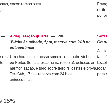
ostas,
encontramos o teu.
Franç
eço
estil
perfei
—
A degustação guiada
—
29€
Sext
3ª-feira às sábado, 5pm, reserva com 24 h de
Gratu
antecedência
A tua
er uma
Uma hora com o nosso sommelier: quatro vinhos
també
te
ou Portos (tema à escolha na reserva), petiscos em
Escol
harmonização, e tudo sobre terroirs, castas e prova.
jogar
Ter–Sáb, 17h — reserva com 24 h de
para 
antecedência.
e
15%