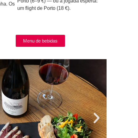
Porto (6–9 €) — ou a jogada esperta:
nha. Os
um flight de Porto (18 €).
Menu de bebidas