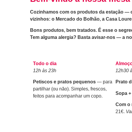
Cozinhamos com os produtos da estação — co
vizinhos: o Mercado do Bolhão, a Casa Loure
Bons produtos, bem tratados. É esse o segre
Tem alguma alergia? Basta avisar-nos — a no
Todo o dia
Almoç
12h às 23h
12h30 
Petiscos e pratos pequenos
— para
Prato d
partilhar (ou não). Simples, frescos,
Sopa + 
feitos para acompanhar um copo.
Com o 
21€.
Va